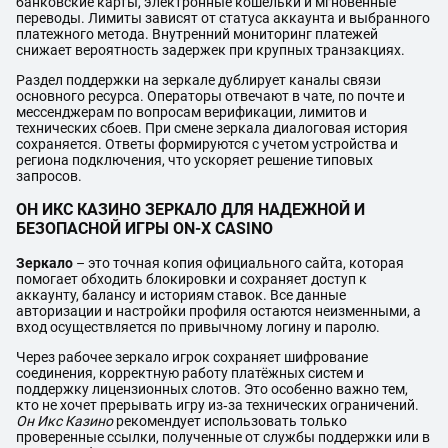
банковские карты, электронные кошельки и мгновенные
переводы. Лимиты зависят от статуса аккаунта и выбранного
платежного метода. Внутренний мониторинг платежей
снижает вероятность задержек при крупных транзакциях.
Раздел поддержки на зеркале дублирует каналы связи
основного ресурса. Операторы отвечают в чате, по почте и
мессенджерам по вопросам верификации, лимитов и
технических сбоев. При смене зеркала диалоговая история
сохраняется. Ответы формируются с учетом устройства и
региона подключения, что ускоряет решение типовых
запросов.
ОН ИКС КАЗИНО ЗЕРКАЛО ДЛЯ НАДЕЖНОЙ И
БЕЗОПАСНОЙ ИГРЫ ON-X CASINO
Зеркало
– это точная копия официального сайта, которая
помогает обходить блокировки и сохраняет доступ к
аккаунту, балансу и историям ставок. Все данные
авторизации и настройки профиля остаются неизменными, а
вход осуществляется по привычному логину и паролю.
Через рабочее зеркало игрок сохраняет шифрование
соединения, корректную работу платёжных систем и
поддержку лицензионных слотов. Это особенно важно тем,
кто не хочет прерывать игру из‑за технических ограничений.
Он Икс Казино
рекомендует использовать только
проверенные ссылки, полученные от службы поддержки или в