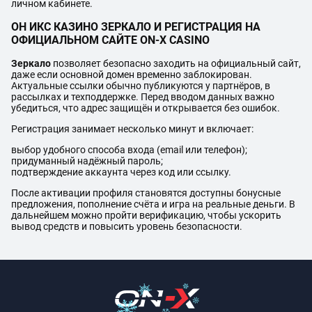
личном кабинете.
ОН ИКС КАЗИНО ЗЕРКАЛО И РЕГИСТРАЦИЯ НА
ОФИЦИАЛЬНОМ САЙТЕ ON-X CASINO
Зеркало
позволяет безопасно заходить на официальный сайт,
даже если основной домен временно заблокирован.
Актуальные ссылки обычно публикуются у партнёров, в
рассылках и техподдержке. Перед вводом данных важно
убедиться, что адрес защищён и открывается без ошибок.
Регистрация занимает несколько минут и включает:
выбор удобного способа входа (email или телефон);
придуманный надёжный пароль;
подтверждение аккаунта через код или ссылку.
После активации профиля становятся доступны бонусные
предложения, пополнение счёта и игра на реальные деньги. В
дальнейшем можно пройти верификацию, чтобы ускорить
вывод средств и повысить уровень безопасности.