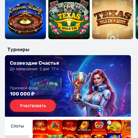
Турниры
Созвездие Счастья
До завершения
2 дня 17 ч
Призовой фонд
100 000
₽
Участвовать
Слоты