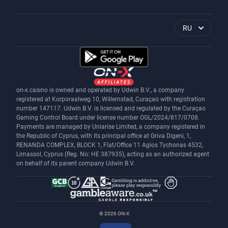
RU
on-x.casino is owned and operated by Udwin B.V., a company
registered at Korporaalweg 10, Willemstad, Curaçao with registration
number 147117. Udwin B.V. is licensed and regulated by the Curaçao
Gaming Control Board under license number OGL/2024/817/0708.
Payments are managed by Uniarise Limited, a company registered in
the Republic of Cyprus, with its principal office at Griva Digeni, 1,
RENANDA COMPLEX, BLOCK 1, Flat/Office 11 Agios Tychonas 4532,
Limassol, Cyprus (Reg. No: HE 387935), acting as an authorized agent
on behalf of its parent company Udwin B.V.
© 2026 ON-X