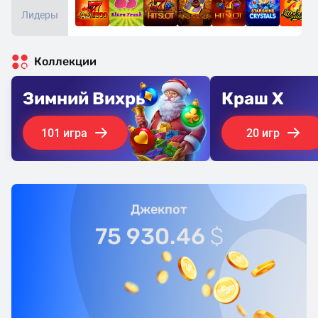
Лидеры
Коллекции
Зимний Вихрь
Краш Х
101 игра
20 игр
Джекпот
75 930.46
$