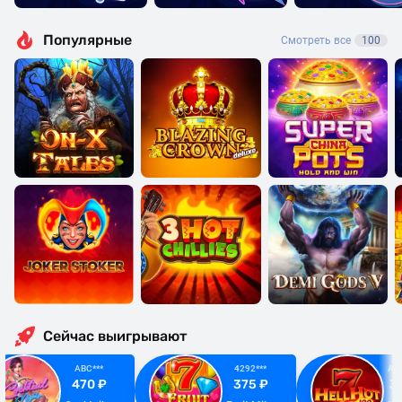
Популярные
Смотреть все
100
Сейчас выигрывают
ABC***
4292***
470
₽
375
₽
3